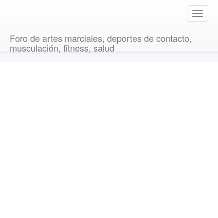
T
o
g
Foro de artes marciales, deportes de contacto,
g
musculación, fitness, salud
l
e
n
a
v
i
g
a
t
i
o
n