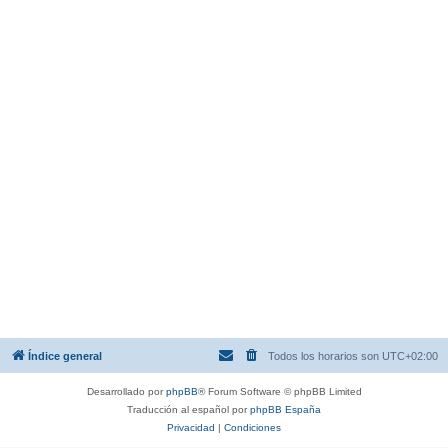
Índice general
Todos los horarios son
UTC+02:00
Desarrollado por
phpBB
® Forum Software © phpBB Limited
Traducción al español por
phpBB España
Privacidad
|
Condiciones