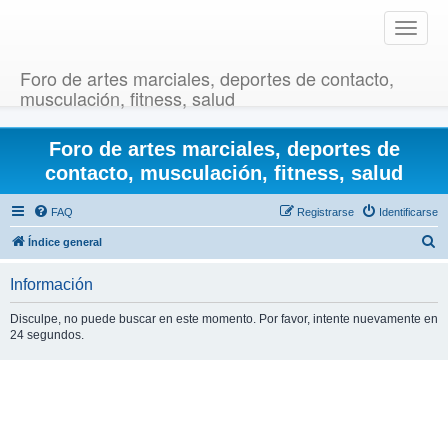
T
o
g
Foro de artes marciales, deportes de contacto,
g
musculación, fitness, salud
l
e
Foro de artes marciales, deportes de
n
a
contacto, musculación, fitness, salud
v
i
FAQ
Registrarse
Identificarse
g
B
Índice general
a
u
t
Información
i
s
o
c
Disculpe, no puede buscar en este momento. Por favor, intente nuevamente en
n
24 segundos.
a
r