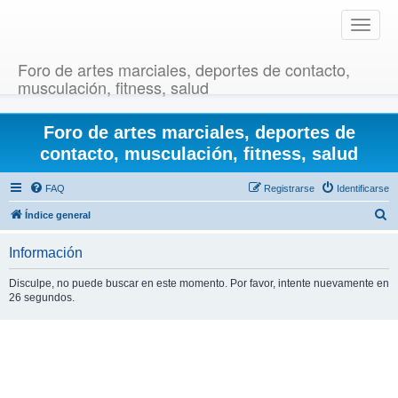
T
o
g
Foro de artes marciales, deportes de contacto,
g
musculación, fitness, salud
l
e
Foro de artes marciales, deportes de
n
a
contacto, musculación, fitness, salud
v
i
FAQ
Registrarse
Identificarse
g
B
Índice general
a
u
t
Información
i
s
o
c
Disculpe, no puede buscar en este momento. Por favor, intente nuevamente en
n
26 segundos.
a
r