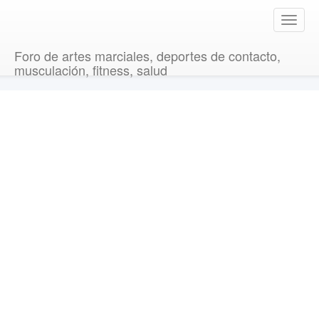
T
o
g
Foro de artes marciales, deportes de contacto,
g
musculación, fitness, salud
l
e
n
a
v
i
g
a
t
i
o
n