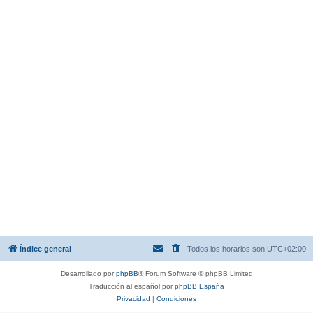
Índice general
Todos los horarios son
UTC+02:00
Desarrollado por
phpBB
® Forum Software © phpBB Limited
Traducción al español por
phpBB España
Privacidad
|
Condiciones