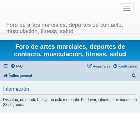
T
o
g
Foro de artes marciales, deportes de contacto,
g
musculación, fitness, salud
l
e
Foro de artes marciales, deportes de
n
a
contacto, musculación, fitness, salud
v
i
FAQ
Registrarse
Identificarse
g
B
Índice general
a
u
t
Información
i
s
o
c
Disculpe, no puede buscar en este momento. Por favor, intente nuevamente en
n
28 segundos.
a
r