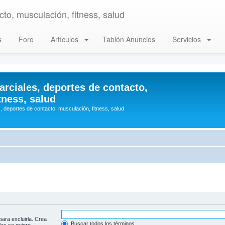
to, musculación, fitness, salud
s
Foro
Artículos
Tablón Anuncios
Servicios
arciales, deportes de contacto,
tness, salud
, deportes de contacto, musculación, fitness, salud
para excluirla. Crea
Buscar todos los términos
las se quiere