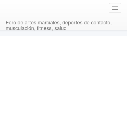
T
o
g
Foro de artes marciales, deportes de contacto,
g
musculación, fitness, salud
l
e
n
a
v
i
g
a
t
i
o
n