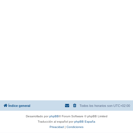
Índice general
Todos los horarios son
UTC+02:00
Desarrollado por
phpBB
® Forum Software © phpBB Limited
Traducción al español por
phpBB España
Privacidad
|
Condiciones