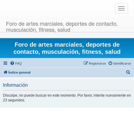
T
o
g
Foro de artes marciales, deportes de contacto,
g
musculación, fitness, salud
l
e
Foro de artes marciales, deportes de
n
a
contacto, musculación, fitness, salud
v
i
FAQ
Registrarse
Identificarse
g
B
Índice general
a
u
t
Información
i
s
o
c
Disculpe, no puede buscar en este momento. Por favor, intente nuevamente en
n
23 segundos.
a
r