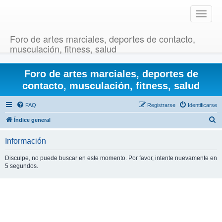
T
o
g
Foro de artes marciales, deportes de contacto,
g
musculación, fitness, salud
l
e
Foro de artes marciales, deportes de
n
a
contacto, musculación, fitness, salud
v
i
FAQ
Registrarse
Identificarse
g
B
Índice general
a
u
t
Información
i
s
o
c
Disculpe, no puede buscar en este momento. Por favor, intente nuevamente en
n
5 segundos.
a
r