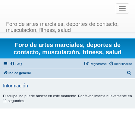
T
o
g
Foro de artes marciales, deportes de contacto,
g
musculación, fitness, salud
l
e
Foro de artes marciales, deportes de
n
a
contacto, musculación, fitness, salud
v
i
FAQ
Registrarse
Identificarse
g
B
Índice general
a
u
t
Información
i
s
o
c
Disculpe, no puede buscar en este momento. Por favor, intente nuevamente en
n
11 segundos.
a
r