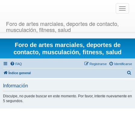
T
o
g
Foro de artes marciales, deportes de contacto,
g
musculación, fitness, salud
l
e
Foro de artes marciales, deportes de
n
a
contacto, musculación, fitness, salud
v
i
FAQ
Registrarse
Identificarse
g
B
Índice general
a
u
t
Información
i
s
o
c
Disculpe, no puede buscar en este momento. Por favor, intente nuevamente en
n
5 segundos.
a
r