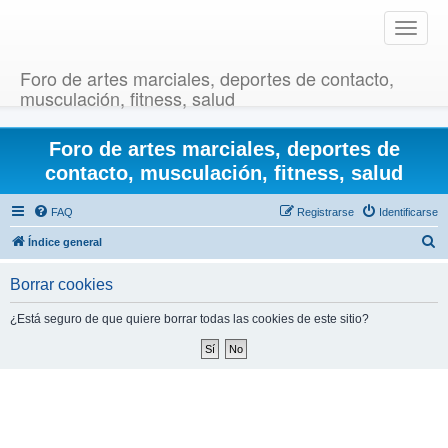
T
o
g
Foro de artes marciales, deportes de contacto,
g
musculación, fitness, salud
l
e
Foro de artes marciales, deportes de
n
a
contacto, musculación, fitness, salud
v
i
FAQ
Registrarse
Identificarse
g
B
Índice general
a
u
t
Borrar cookies
i
s
o
c
¿Está seguro de que quiere borrar todas las cookies de este sitio?
n
a
r