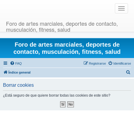
T
o
g
Foro de artes marciales, deportes de contacto,
g
musculación, fitness, salud
l
e
Foro de artes marciales, deportes de
n
a
contacto, musculación, fitness, salud
v
i
FAQ
Registrarse
Identificarse
g
B
Índice general
a
u
t
Borrar cookies
i
s
o
c
¿Está seguro de que quiere borrar todas las cookies de este sitio?
n
a
r