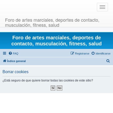
T
o
g
Foro de artes marciales, deportes de contacto,
g
musculación, fitness, salud
l
e
Foro de artes marciales, deportes de
n
a
contacto, musculación, fitness, salud
v
i
FAQ
Registrarse
Identificarse
g
B
Índice general
a
u
t
Borrar cookies
i
s
o
c
¿Está seguro de que quiere borrar todas las cookies de este sitio?
n
a
r