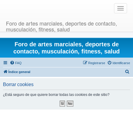
T
o
g
Foro de artes marciales, deportes de contacto,
g
musculación, fitness, salud
l
e
Foro de artes marciales, deportes de
n
a
contacto, musculación, fitness, salud
v
i
FAQ
Registrarse
Identificarse
g
B
Índice general
a
u
t
Borrar cookies
i
s
o
c
¿Está seguro de que quiere borrar todas las cookies de este sitio?
n
a
r