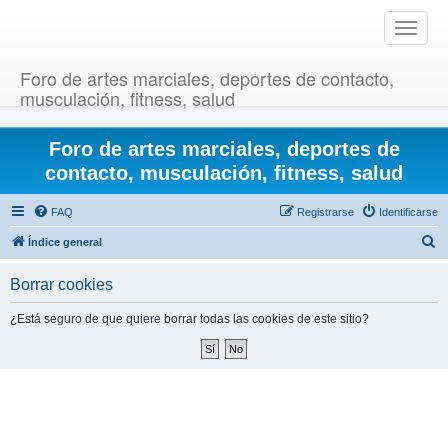
T
o
g
Foro de artes marciales, deportes de contacto,
g
musculación, fitness, salud
l
e
Foro de artes marciales, deportes de
n
a
contacto, musculación, fitness, salud
v
i
FAQ
Registrarse
Identificarse
g
B
Índice general
a
u
t
Borrar cookies
i
s
o
c
¿Está seguro de que quiere borrar todas las cookies de este sitio?
n
a
r