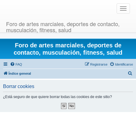
T
o
g
Foro de artes marciales, deportes de contacto,
g
musculación, fitness, salud
l
e
Foro de artes marciales, deportes de
n
a
contacto, musculación, fitness, salud
v
i
FAQ
Registrarse
Identificarse
g
B
Índice general
a
u
t
Borrar cookies
i
s
o
c
¿Está seguro de que quiere borrar todas las cookies de este sitio?
n
a
r