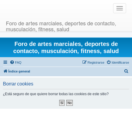
T
o
g
Foro de artes marciales, deportes de contacto,
g
musculación, fitness, salud
l
e
Foro de artes marciales, deportes de
n
a
contacto, musculación, fitness, salud
v
i
FAQ
Registrarse
Identificarse
g
B
Índice general
a
u
t
Borrar cookies
i
s
o
c
¿Está seguro de que quiere borrar todas las cookies de este sitio?
n
a
r