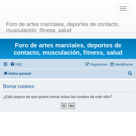
T
o
g
Foro de artes marciales, deportes de contacto,
g
musculación, fitness, salud
l
e
Foro de artes marciales, deportes de
n
a
contacto, musculación, fitness, salud
v
i
FAQ
Registrarse
Identificarse
g
B
Índice general
a
u
t
Borrar cookies
i
s
o
c
¿Está seguro de que quiere borrar todas las cookies de este sitio?
n
a
r