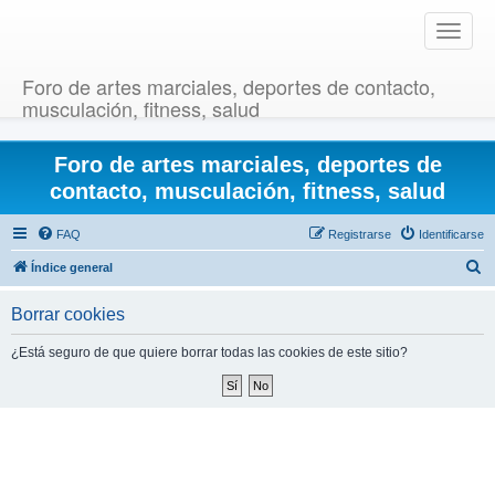
T
o
g
Foro de artes marciales, deportes de contacto,
g
musculación, fitness, salud
l
e
Foro de artes marciales, deportes de
n
a
contacto, musculación, fitness, salud
v
i
FAQ
Registrarse
Identificarse
g
B
Índice general
a
u
t
Borrar cookies
i
s
o
c
¿Está seguro de que quiere borrar todas las cookies de este sitio?
n
a
r