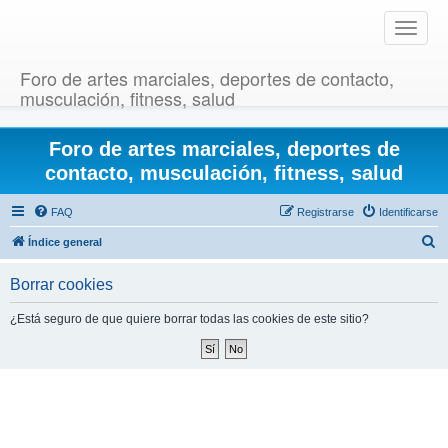
T
o
g
Foro de artes marciales, deportes de contacto,
g
musculación, fitness, salud
l
e
Foro de artes marciales, deportes de
n
a
contacto, musculación, fitness, salud
v
i
FAQ
Registrarse
Identificarse
g
B
Índice general
a
u
t
Borrar cookies
i
s
o
c
¿Está seguro de que quiere borrar todas las cookies de este sitio?
n
a
r