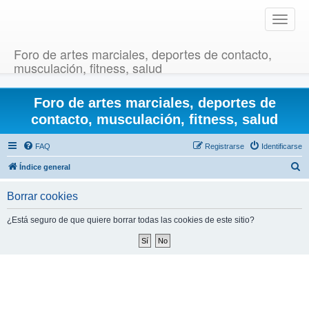
T
o
g
Foro de artes marciales, deportes de contacto,
g
musculación, fitness, salud
l
e
Foro de artes marciales, deportes de
n
a
contacto, musculación, fitness, salud
v
i
FAQ
Registrarse
Identificarse
g
B
Índice general
a
u
t
Borrar cookies
i
s
o
c
¿Está seguro de que quiere borrar todas las cookies de este sitio?
n
a
r