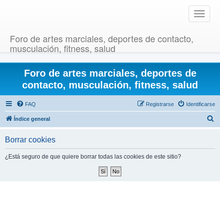
T
o
g
Foro de artes marciales, deportes de contacto,
g
musculación, fitness, salud
l
e
Foro de artes marciales, deportes de
n
a
contacto, musculación, fitness, salud
v
i
FAQ
Registrarse
Identificarse
g
B
Índice general
a
u
t
Borrar cookies
i
s
o
c
¿Está seguro de que quiere borrar todas las cookies de este sitio?
n
a
r