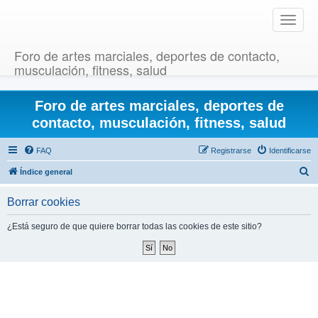
T
o
g
Foro de artes marciales, deportes de contacto,
g
musculación, fitness, salud
l
e
Foro de artes marciales, deportes de
n
a
contacto, musculación, fitness, salud
v
i
FAQ
Registrarse
Identificarse
g
B
Índice general
a
u
t
Borrar cookies
i
s
o
c
¿Está seguro de que quiere borrar todas las cookies de este sitio?
n
a
r