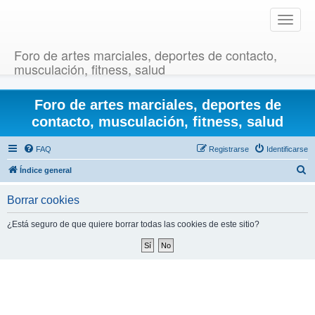
T
o
g
Foro de artes marciales, deportes de contacto,
g
musculación, fitness, salud
l
e
Foro de artes marciales, deportes de
n
a
contacto, musculación, fitness, salud
v
i
FAQ
Registrarse
Identificarse
g
B
Índice general
a
u
t
Borrar cookies
i
s
o
c
¿Está seguro de que quiere borrar todas las cookies de este sitio?
n
a
r