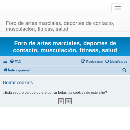
T
o
g
Foro de artes marciales, deportes de contacto,
g
musculación, fitness, salud
l
e
Foro de artes marciales, deportes de
n
a
contacto, musculación, fitness, salud
v
i
FAQ
Registrarse
Identificarse
g
B
Índice general
a
u
t
Borrar cookies
i
s
o
c
¿Está seguro de que quiere borrar todas las cookies de este sitio?
n
a
r