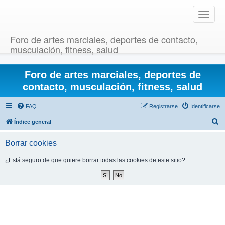
T
o
g
Foro de artes marciales, deportes de contacto,
g
musculación, fitness, salud
l
e
Foro de artes marciales, deportes de
n
a
contacto, musculación, fitness, salud
v
i
FAQ
Registrarse
Identificarse
g
B
Índice general
a
u
t
Borrar cookies
i
s
o
c
¿Está seguro de que quiere borrar todas las cookies de este sitio?
n
a
r