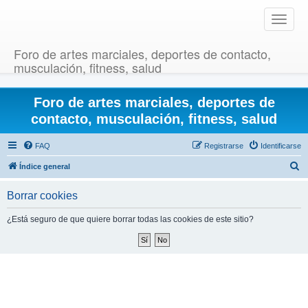
T
o
g
Foro de artes marciales, deportes de contacto,
g
musculación, fitness, salud
l
e
Foro de artes marciales, deportes de
n
a
contacto, musculación, fitness, salud
v
i
FAQ
Registrarse
Identificarse
g
B
Índice general
a
u
t
Borrar cookies
i
s
o
c
¿Está seguro de que quiere borrar todas las cookies de este sitio?
n
a
r