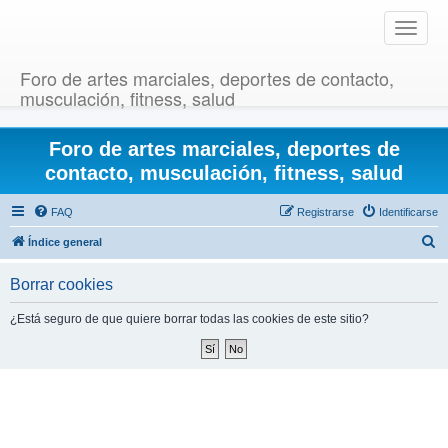
T
o
g
Foro de artes marciales, deportes de contacto,
g
musculación, fitness, salud
l
e
Foro de artes marciales, deportes de
n
a
contacto, musculación, fitness, salud
v
i
FAQ
Registrarse
Identificarse
g
B
Índice general
a
u
t
Borrar cookies
i
s
o
c
¿Está seguro de que quiere borrar todas las cookies de este sitio?
n
a
r