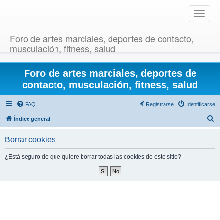
T
o
g
Foro de artes marciales, deportes de contacto,
g
musculación, fitness, salud
l
e
Foro de artes marciales, deportes de
n
a
contacto, musculación, fitness, salud
v
i
FAQ
Registrarse
Identificarse
g
B
Índice general
a
u
t
Borrar cookies
i
s
o
c
¿Está seguro de que quiere borrar todas las cookies de este sitio?
n
a
r