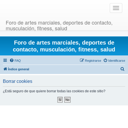
T
o
g
Foro de artes marciales, deportes de contacto,
g
musculación, fitness, salud
l
e
Foro de artes marciales, deportes de
n
a
contacto, musculación, fitness, salud
v
i
FAQ
Registrarse
Identificarse
g
B
Índice general
a
u
t
Borrar cookies
i
s
o
c
¿Está seguro de que quiere borrar todas las cookies de este sitio?
n
a
r