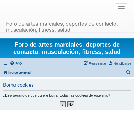
T
o
g
Foro de artes marciales, deportes de contacto,
g
musculación, fitness, salud
l
e
Foro de artes marciales, deportes de
n
a
contacto, musculación, fitness, salud
v
i
FAQ
Registrarse
Identificarse
g
B
Índice general
a
u
t
Borrar cookies
i
s
o
c
¿Está seguro de que quiere borrar todas las cookies de este sitio?
n
a
r