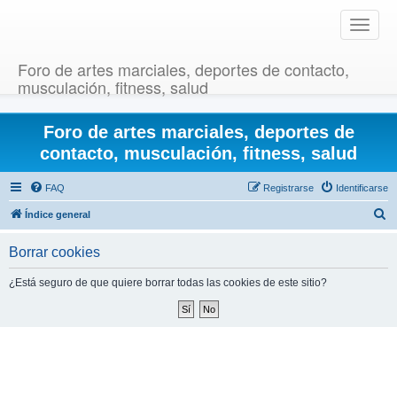
T
o
g
Foro de artes marciales, deportes de contacto,
g
musculación, fitness, salud
l
e
Foro de artes marciales, deportes de
n
a
contacto, musculación, fitness, salud
v
i
FAQ
Registrarse
Identificarse
g
B
Índice general
a
u
t
Borrar cookies
i
s
o
c
¿Está seguro de que quiere borrar todas las cookies de este sitio?
n
a
r