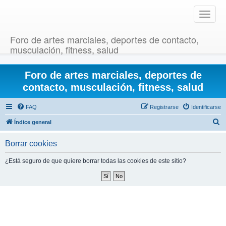
T
o
g
Foro de artes marciales, deportes de contacto,
g
musculación, fitness, salud
l
e
Foro de artes marciales, deportes de
n
a
contacto, musculación, fitness, salud
v
i
FAQ
Registrarse
Identificarse
g
B
Índice general
a
u
t
Borrar cookies
i
s
o
c
¿Está seguro de que quiere borrar todas las cookies de este sitio?
n
a
r