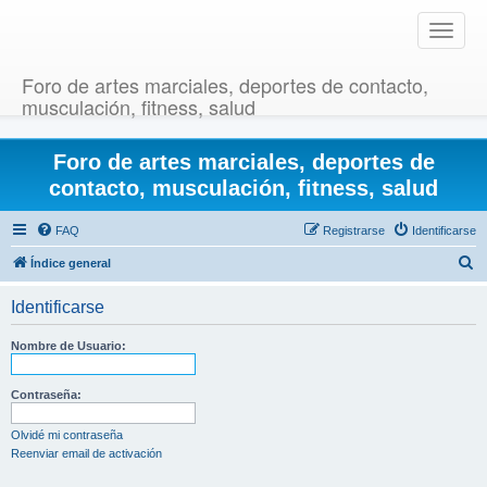
T
o
g
Foro de artes marciales, deportes de contacto,
g
musculación, fitness, salud
l
e
Foro de artes marciales, deportes de
n
a
contacto, musculación, fitness, salud
v
i
FAQ
Registrarse
Identificarse
g
B
Índice general
a
u
t
Identificarse
i
s
o
c
Nombre de Usuario:
n
a
r
Contraseña:
Olvidé mi contraseña
Reenviar email de activación