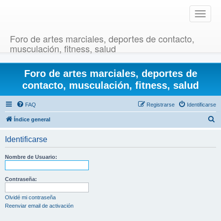
T
o
g
Foro de artes marciales, deportes de contacto,
g
musculación, fitness, salud
l
e
Foro de artes marciales, deportes de
n
a
contacto, musculación, fitness, salud
v
i
FAQ
Registrarse
Identificarse
g
B
Índice general
a
u
t
Identificarse
i
s
o
c
Nombre de Usuario:
n
a
r
Contraseña:
Olvidé mi contraseña
Reenviar email de activación