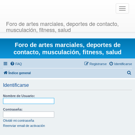
T
o
g
Foro de artes marciales, deportes de contacto,
g
musculación, fitness, salud
l
e
Foro de artes marciales, deportes de
n
a
contacto, musculación, fitness, salud
v
i
FAQ
Registrarse
Identificarse
g
B
Índice general
a
u
t
Identificarse
i
s
o
c
Nombre de Usuario:
n
a
r
Contraseña:
Olvidé mi contraseña
Reenviar email de activación