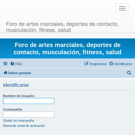
T
o
g
Foro de artes marciales, deportes de contacto,
g
musculación, fitness, salud
l
e
Foro de artes marciales, deportes de
n
a
contacto, musculación, fitness, salud
v
i
FAQ
Registrarse
Identificarse
g
B
Índice general
a
u
t
Identificarse
i
s
o
c
Nombre de Usuario:
n
a
r
Contraseña:
Olvidé mi contraseña
Reenviar email de activación