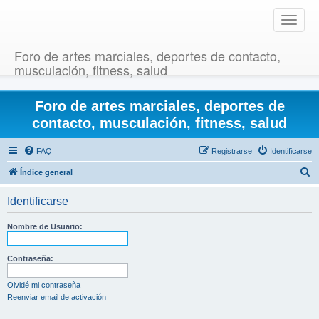
T
o
g
Foro de artes marciales, deportes de contacto,
g
musculación, fitness, salud
l
e
Foro de artes marciales, deportes de
n
a
contacto, musculación, fitness, salud
v
i
FAQ
Registrarse
Identificarse
g
B
Índice general
a
u
t
Identificarse
i
s
o
c
Nombre de Usuario:
n
a
r
Contraseña:
Olvidé mi contraseña
Reenviar email de activación