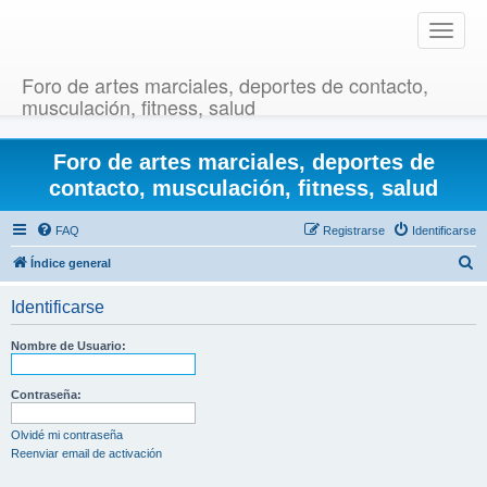
T
o
g
Foro de artes marciales, deportes de contacto,
g
musculación, fitness, salud
l
e
Foro de artes marciales, deportes de
n
a
contacto, musculación, fitness, salud
v
i
FAQ
Registrarse
Identificarse
g
B
Índice general
a
u
t
Identificarse
i
s
o
c
Nombre de Usuario:
n
a
r
Contraseña:
Olvidé mi contraseña
Reenviar email de activación