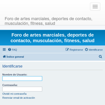
T
o
g
Foro de artes marciales, deportes de contacto,
g
musculación, fitness, salud
l
e
Foro de artes marciales, deportes de
n
a
contacto, musculación, fitness, salud
v
i
FAQ
Registrarse
Identificarse
g
B
Índice general
a
u
t
Identificarse
i
s
o
c
Nombre de Usuario:
n
a
r
Contraseña:
Olvidé mi contraseña
Reenviar email de activación