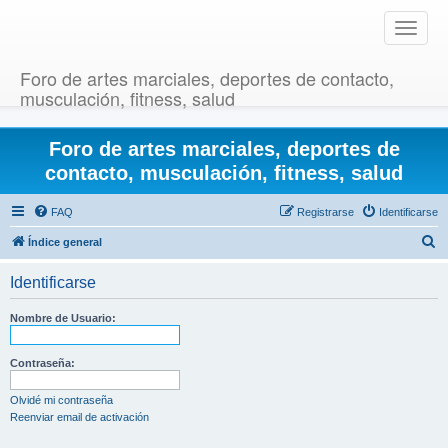
T
o
g
Foro de artes marciales, deportes de contacto,
g
musculación, fitness, salud
l
e
Foro de artes marciales, deportes de
n
a
contacto, musculación, fitness, salud
v
i
FAQ
Registrarse
Identificarse
g
B
Índice general
a
u
t
Identificarse
i
s
o
c
Nombre de Usuario:
n
a
r
Contraseña:
Olvidé mi contraseña
Reenviar email de activación