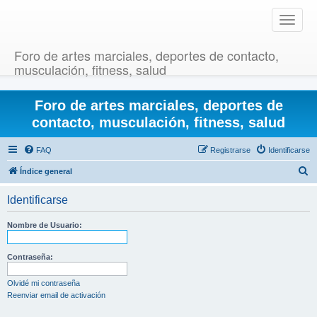
T
o
g
Foro de artes marciales, deportes de contacto,
g
musculación, fitness, salud
l
e
Foro de artes marciales, deportes de
n
a
contacto, musculación, fitness, salud
v
i
FAQ
Registrarse
Identificarse
g
B
Índice general
a
u
t
Identificarse
i
s
o
c
Nombre de Usuario:
n
a
r
Contraseña:
Olvidé mi contraseña
Reenviar email de activación