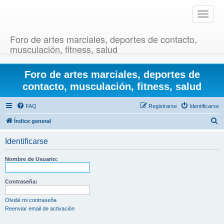
T
o
g
Foro de artes marciales, deportes de contacto,
g
musculación, fitness, salud
l
e
Foro de artes marciales, deportes de
n
a
contacto, musculación, fitness, salud
v
i
FAQ
Registrarse
Identificarse
g
B
Índice general
a
u
t
Identificarse
i
s
o
c
Nombre de Usuario:
n
a
r
Contraseña:
Olvidé mi contraseña
Reenviar email de activación