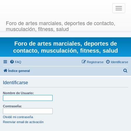
T
o
g
Foro de artes marciales, deportes de contacto,
g
musculación, fitness, salud
l
e
Foro de artes marciales, deportes de
n
a
contacto, musculación, fitness, salud
v
i
FAQ
Registrarse
Identificarse
g
B
Índice general
a
u
t
Identificarse
i
s
o
c
Nombre de Usuario:
n
a
r
Contraseña:
Olvidé mi contraseña
Reenviar email de activación