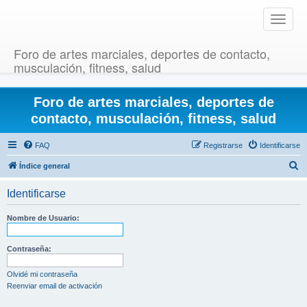
T
o
g
Foro de artes marciales, deportes de contacto,
g
musculación, fitness, salud
l
e
Foro de artes marciales, deportes de
n
a
contacto, musculación, fitness, salud
v
i
FAQ
Registrarse
Identificarse
g
B
Índice general
a
u
t
Identificarse
i
s
o
c
Nombre de Usuario:
n
a
r
Contraseña:
Olvidé mi contraseña
Reenviar email de activación