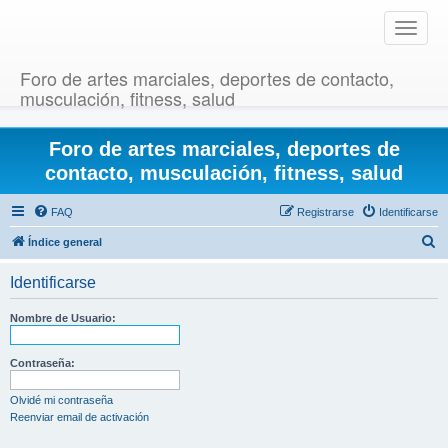
T
o
g
Foro de artes marciales, deportes de contacto,
g
musculación, fitness, salud
l
e
Foro de artes marciales, deportes de
n
a
contacto, musculación, fitness, salud
v
i
FAQ
Registrarse
Identificarse
g
B
Índice general
a
u
t
Identificarse
i
s
o
c
Nombre de Usuario:
n
a
r
Contraseña:
Olvidé mi contraseña
Reenviar email de activación