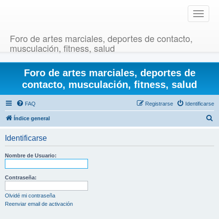
T
o
g
Foro de artes marciales, deportes de contacto,
g
musculación, fitness, salud
l
e
Foro de artes marciales, deportes de
n
a
contacto, musculación, fitness, salud
v
i
FAQ
Registrarse
Identificarse
g
B
Índice general
a
u
t
Identificarse
i
s
o
c
Nombre de Usuario:
n
a
r
Contraseña:
Olvidé mi contraseña
Reenviar email de activación