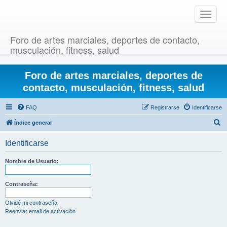
T
o
g
Foro de artes marciales, deportes de contacto,
g
musculación, fitness, salud
l
e
Foro de artes marciales, deportes de
n
a
contacto, musculación, fitness, salud
v
i
FAQ
Registrarse
Identificarse
g
B
Índice general
a
u
t
Identificarse
i
s
o
c
Nombre de Usuario:
n
a
r
Contraseña:
Olvidé mi contraseña
Reenviar email de activación