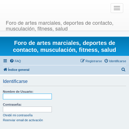
T
o
g
Foro de artes marciales, deportes de contacto,
g
musculación, fitness, salud
l
e
Foro de artes marciales, deportes de
n
a
contacto, musculación, fitness, salud
v
i
FAQ
Registrarse
Identificarse
g
B
Índice general
a
u
t
Identificarse
i
s
o
c
Nombre de Usuario:
n
a
r
Contraseña:
Olvidé mi contraseña
Reenviar email de activación